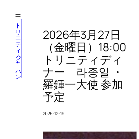
内
容
を
トリニティ・ジャパン
ス
2026年3月27日
キ
（金曜日）18:00
ッ
プ
トリニティディ
ナー 라종일 ・
羅鍾一大使 参加
予定
2025-12-19