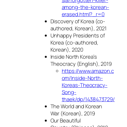
among-the-korean-
erased.html?_r=0
Discovery of Korea
(co-
authored, Korean), 2021
Unhappy Presidents of
Korea
(co-authored,
Korean), 2020
Inside North Korea’s
Theocracy
(English), 2019
https://www.amazon.c
om/Inside-North-
Koreas-Theocracy-
Song-
thaek/dp/1438473729/
The World and Korean
War
(Korean), 2019
Our Beautiful