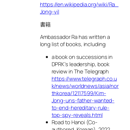
https://en.wikipedia.org/wiki/Ra_
Jong-yil
書籍
Ambassador Ra has written a
long list of books, including
a book on successions in
DPRK’s leadership, book
review in The Telegraph
https://www.telegraph.co.u
k/news/worldnews/asia/nor
thkorea/12117599/Kim-
Jong-uns-father-wanted-
to-end-hereditary-rule-
top-spy-reveals.html
Road to Hanoi
(Co-
authored, Korean), 2022