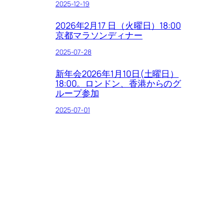
2025-12-19
2026年2月17 日（火曜日）18:00
京都マラソンディナー
2025-07-28
新年会2026年1月10日(土曜日）
18:00。ロンドン、香港からのグ
ループ参加
2025-07-01