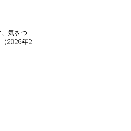
す、気をつ
2026年2