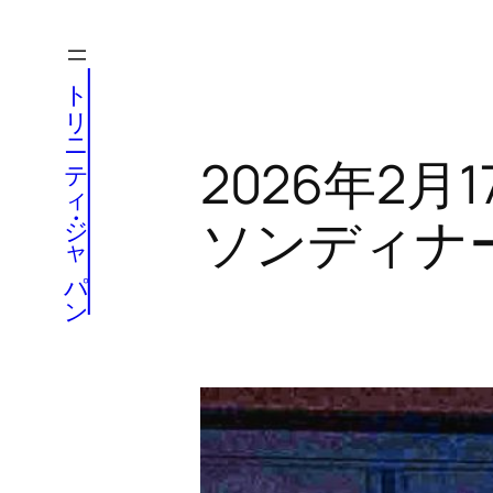
内
容
トリニティ・ジャパン
を
ス
キ
2026年2月
ッ
プ
ソンディナ