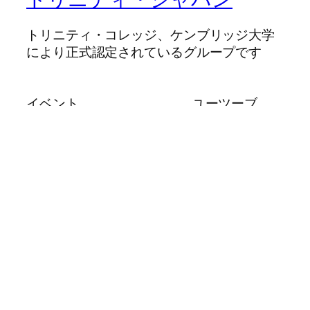
トリニティ・コレッジ、ケンブリッジ大学
により正式認定されているグループです
イベント
ユーツーブ
トリニティ・ジャパン
インスタグラム
会員
フェースブック
ミッション
リンクドイン
連絡先
トリニティ・コレッジ
English
検
索
(c) 2025 Trinity Japan