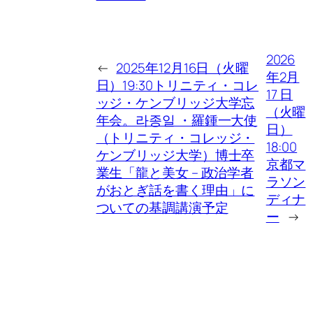
2026
←
2025年12月16日（火曜
年2月
日）19:30トリニティ・コレ
17 日
ッジ・ケンブリッジ大学忘
（火曜
年会。라종일 ・羅鍾一大使
日）
（トリニティ・コレッジ・
18:00
ケンブリッジ大学）博士卒
京都マ
業生「龍と美女 – 政治学者
ラソン
がおとぎ話を書く理由」に
ディナ
ついての基調講演予定
ー
→