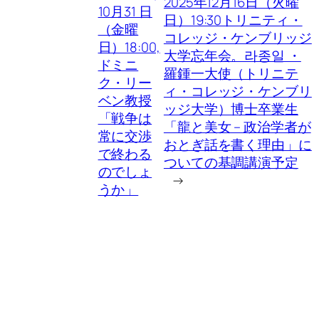
2025年12月16日（火曜
10月31 日
日）19:30トリニティ・
（金曜
コレッジ・ケンブリッジ
日）18:00,
大学忘年会。라종일 ・
ドミニ
羅鍾一大使（トリニテ
ク・リー
ィ・コレッジ・ケンブリ
ベン教授
ッジ大学）博士卒業生
「戦争は
「龍と美女 – 政治学者が
常に交渉
おとぎ話を書く理由」に
で終わる
ついての基調講演予定
のでしょ
→
うか」