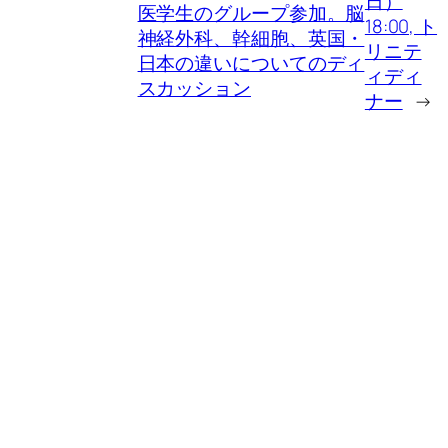
日）
医学生のグループ参加。脳
18:00, ト
神経外科、幹細胞、英国・
リニテ
日本の違いについてのディ
ィディ
スカッション
ナー
→