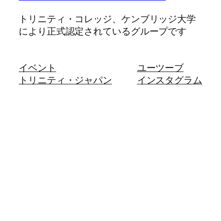
トリニティ・コレッジ、ケンブリッジ大学
により正式認定されているグループです
イベント
ユーツーブ
トリニティ・ジャパン
インスタグラム
会員
フェースブック
ミッション
リンクドイン
連絡先
トリニティ・コレッジ
English
検
索
(c) 2025 Trinity Japan