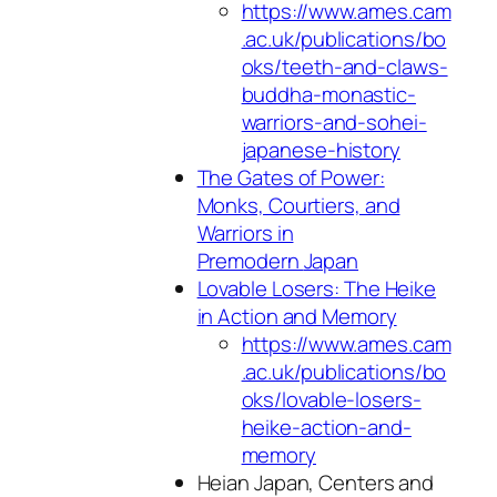
https://www.ames.cam
.ac.uk/publications/bo
oks/teeth-and-claws-
buddha-monastic-
warriors-and-sohei-
japanese-history
The Gates of Power:
Monks, Courtiers, and
Warriors in
Premodern
Japan
Lovable Losers: The Heike
in Action and Memory
https://www.ames.cam
.ac.uk/publications/bo
oks/lovable-losers-
heike-action-and-
memory
Heian Japan, Centers and