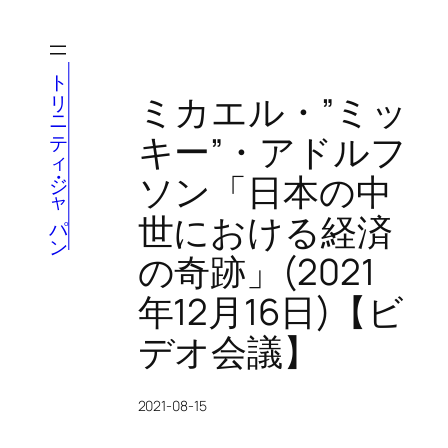
内
容
を
トリニティ・ジャパン
ス
ミカエル・”ミッ
キ
キー”・アドルフ
ッ
プ
ソン「日本の中
世における経済
の奇跡」(2021
年12月16日)【ビ
デオ会議】
2021-08-15