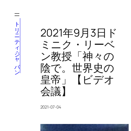
内
容
を
トリニティ・ジャパン
ス
2021年9月3日ド
キ
ミニク・リーベ
ッ
プ
ン教授「神々の
陰で。世界史の
皇帝」【ビデオ
会議】
2021-07-04