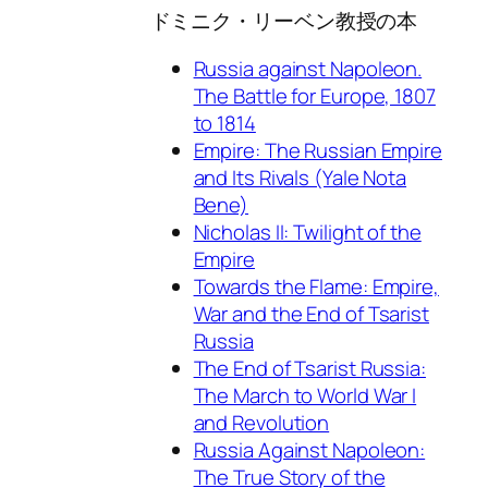
ドミニク・リーベン教授の本
Russia against Napoleon.
The Battle for Europe, 1807
to 1814
Empire: The Russian Empire
and Its Rivals (Yale Nota
Bene)
Nicholas II: Twilight of the
Empire
Towards the Flame: Empire,
War and the End of Tsarist
Russia
The End of Tsarist Russia:
The March to World War I
and Revolution
Russia Against Napoleon:
The True Story of the