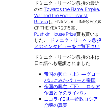
ドミニク・リーベン教授の最近
の本
Towards the Flame: Empire,
War and the End of Tsarist
Russia
は FINANCIAL TIMES BOOK
OF THE YEAR 2015賞、
Pushkin House Prize
賞も貰いま
した。
ドミニク・リーベン教授
とのインタビューをご覧下さい
.
ドミニク・リーベン教授の本は
日本語へも翻訳されました
帝国の興亡〈上〉―グロー
バルにみたパワーと帝国
帝国の興亡〈下〉―ロシア
帝国とそのライバル
ニコライ2世―帝政ロシア
崩壊の真実