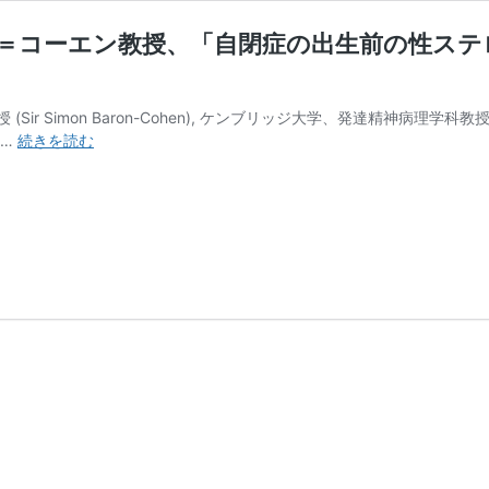
バロン＝コーエン教授、「自閉症の出生前の性ス
Sir Simon Baron-Cohen), ケンブリッジ大学、発達精神病
2021
 …
続きを読む
年
11
月
19
日
サ
ー・
サ
イ
モ
ン・
バ
ロ
ン
＝