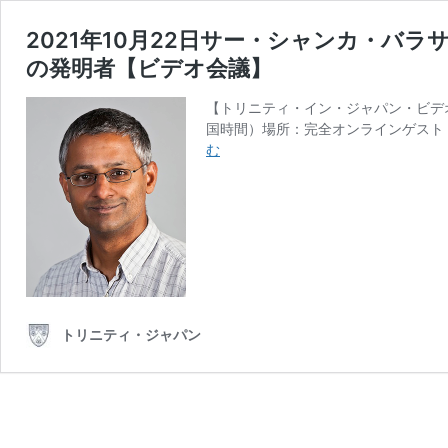
2021年10月22日サー・シャンカ・バ
の発明者【ビデオ会議】
【トリニティ・イン・ジャパン・ビデオディ
国時間）場所：完全オンラインゲスト
2021
む
年
10
月
22
日
サ
ー・
シ
トリニティ・ジャパン
ャ
ン
カ・
バ
ラ
サ